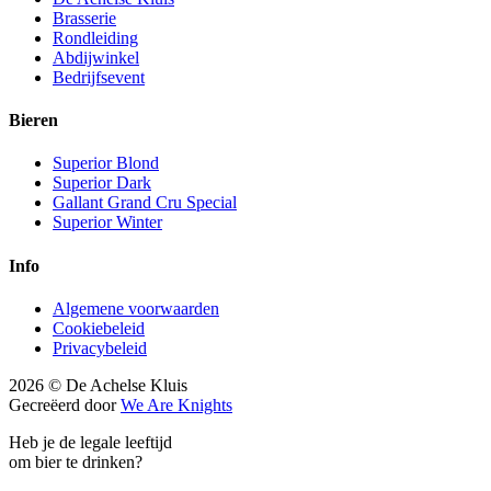
Brasserie
Rondleiding
Abdijwinkel
Bedrijfsevent
Bieren
Superior Blond
Superior Dark
Gallant Grand Cru Special
Superior Winter
Info
Algemene voorwaarden
Cookiebeleid
Privacybeleid
2026 © De Achelse Kluis
Gecreëerd door
We Are Knights
Heb je de legale leeftijd
om bier te drinken?